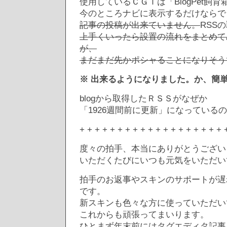
使用しているＣＧＩは「BlogPet飼育
今のところナビに表示するだけならで
記事の投稿が出来ていません。
RSS
上手くいったら設置の流れをまとめて
が、
まだまだ先かポシャることになりそう
※ 出来るようになりました。か、簡
blogから取得したＲＳＳがなぜか
「1926週間前に更新」になっている
+ + + + + + + + + + + + + + + + + + + 
度々の拍手、本当にありがとうござい
いただくたびにいつも元気をいただい
拍手のお返事やスキンのサポートが遅
です。
新スキンも色々な方に使っていただい
これからも頑張ってまいります。
ひとまず年末前にはタグエディタ記事