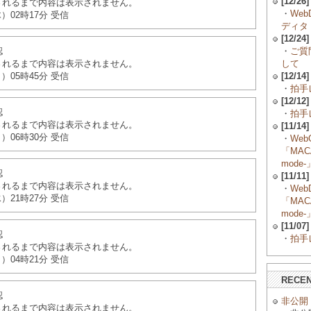
[12/26]
されるまで内容は表示されません。
・
Web
（木）02時17分 受信
ディタ
[12/24]
・
ご質
認
して
されるまで内容は表示されません。
[12/14]
（日）05時45分 受信
・
拍手レ
[12/12]
認
・
拍手レ
されるまで内容は表示されません。
[11/14]
（日）06時30分 受信
・
Web
「MACA
mode-
認
[11/11]
されるまで内容は表示されません。
・
Web
（水）21時27分 受信
「MACA
mode-
[11/07]
認
・
拍手レ
されるまで内容は表示されません。
（日）04時21分 受信
RECE
認
非公開
されるまで内容は表示されません。