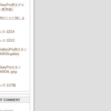
DiaryPro用タグエ
（配布版）
問のことに関しま
ス 12/14
ス 12/12
GalleryPro用スキン
RON-gallery
」
DiaryProスキン
RON -gray
」
ス 11/7版
NT COMMENT