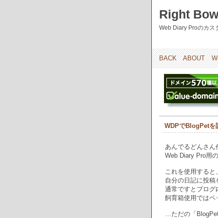
Right Bow
Web Diary Pro
BACK
ABOUT
W
WDPでBlogPet
あんでるどんさん
Web Diary P
これを使用すると、
自分の日記に投稿
通常ですとブログ
飼育箱使用ではペ
…ただの「Blog