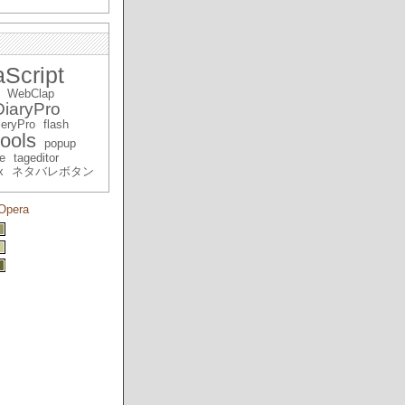
Script
WebClap
iaryPro
eryPro
flash
ools
popup
e
tageditor
x
ネタバレボタン