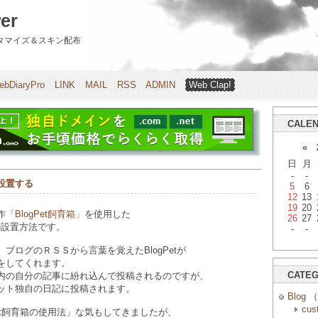
er
のカスタマイズ＆スキン配布
ebDiaryPro
LINK
MAIL
RSS
ADMIN
Web Clap!
CALE
«
2
日
月
-
-
を設置する
5
6
12
13
19
20
作
「BlogPet飼育箱」
を使用した
26
27
ro用の設置方法です。
-
-
ブログのＲＳＳから言葉を覚えたBlogPetが
をしてくれます。
CATE
内の自分の記事に紛れ込んで投稿されるのですが、
ット独自の日記に投稿されます。
Blog
（
cus
Pet飼育箱の使用法」な気もしてきましたが、