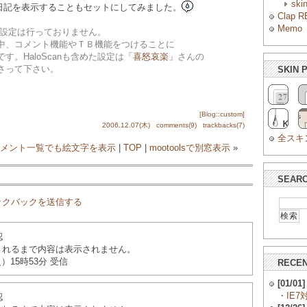
ski
ずに日記を表示することもセットにしてみました。
Clap R
Memo
anの設定は行っておりません。
、コメント機能やＴＢ機能をつけることに
。HaloScanも含めた設定は
「喜怒哀楽」
さんの
さって下さい。
SKIN 
[Blog::custom]
2006.12.07(木)
comments(9)
trackbacks(7)
全スキ
ro：コメント一覧でも絵文字を表示
|
TOP
|
mootoolsで別窓表示
»
SEAR
ックバックを送信する
認
されるまで内容は表示されません。
（火）15時53分 受信
RECEN
[01/01]
・
IE7
認