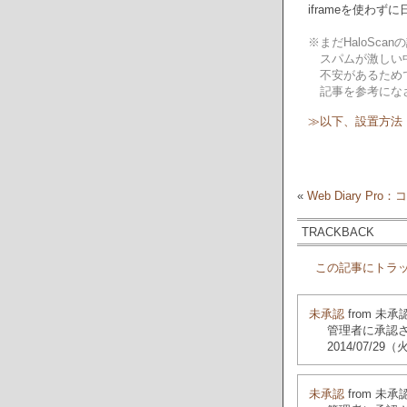
iframeを使わ
※まだHaloSc
スパムが激しい中
不安があるためです
記事を参考にな
≫以下、設置方法
«
Web Diary P
TRACKBACK
この記事にトラ
未承認
from 未承
管理者に承認
2014/07/29
未承認
from 未承