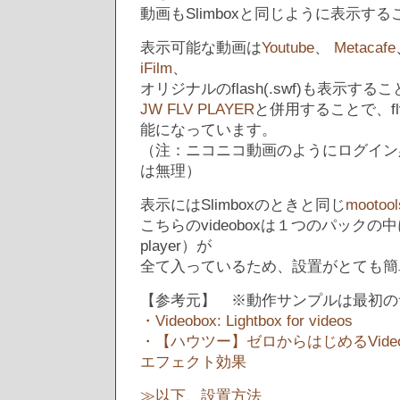
動画もSlimboxと同じように表示す
表示可能な動画は
Youtube
、
Metacafe
iFilm
、
オリジナルのflash(.swf)も表示す
JW FLV PLAYER
と併用することで、f
能になっています。
（注：ニコニコ動画のようにログイン
は無理）
表示にはSlimboxのときと同じ
mootool
こちらのvideoboxは１つのパックの
player）が
全て入っているため、設置がとても簡
【参考元】 ※動作サンプルは最初の
・Videobox: Lightbox for videos
・【ハウツー】ゼロからはじめるVideobo
エフェクト効果
≫以下、設置方法