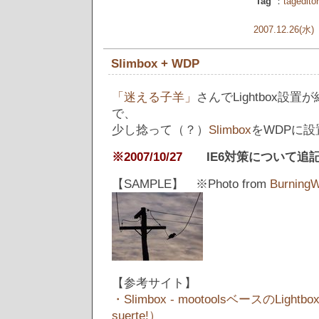
Tag
：
tageditor
2007.12.26(水)
Slimbox + WDP
「迷える子羊」
さんでLightbox設
で、
少し捻って（？）
Slimbox
をWDPに
※2007/10/27
IE6対策について追
【SAMPLE】 ※Photo from
BurningW
【参考サイト】
・Slimbox - mootoolsベースのLigh
suerte!）