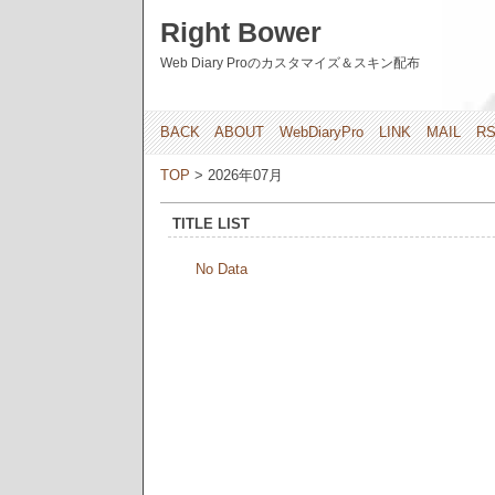
Right Bower
Web Diary Proのカスタマイズ＆スキン配布
BACK
ABOUT
WebDiaryPro
LINK
MAIL
R
TOP
> 2026年07月
TITLE LIST
No Data