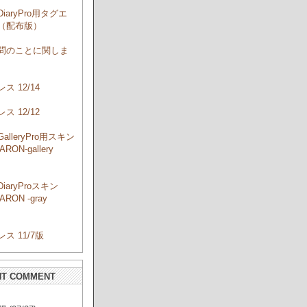
DiaryPro用タグエ
（配布版）
問のことに関しま
ス 12/14
ス 12/12
GalleryPro用スキン
RON-gallery
」
DiaryProスキン
RON -gray
」
ス 11/7版
NT COMMENT