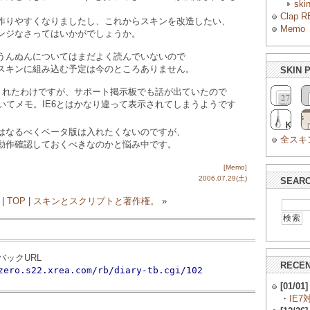
ski
Clap R
作りやすくなりましたし、これからスキンを改造したい、
Memo
ンジなさってはいかがでしょうか。
うんぬんについてはまだよく読んでいないので
スキンに組み込む予定は今のところありません。
SKIN 
も公開されたわけですが、サポート掲示板でも話が出ていたので
いてメモ。IE6とはかなり違って表示されてしまうようです
はなるべくベータ版は入れたくないのですが、
全スキ
動作確認しておくべきなのかと悩み中です。
[Memo]
2006.07.29(土)
SEAR
|
TOP
|
スキンとスクリプトと著作権。
»
ックURL
RECEN
zero.s22.xrea.com/rb/diary-tb.cgi/102
[01/01]
・
IE7