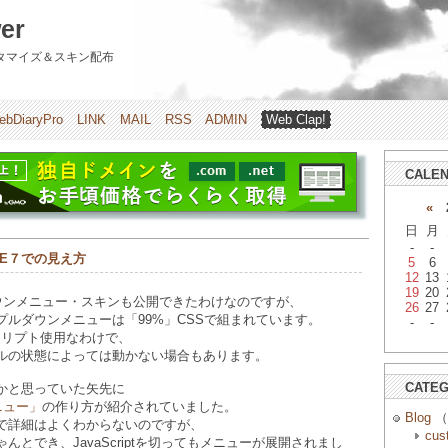
er
のカスタマイズ＆スキン配布
ebDiaryPro
LINK
MAIL
RSS
ADMIN
Web Clap!
CALE
«
2
日
月
-
-
IE７での見え方
5
6
12
13
19
20
ウンメニュー・スキンも公開できたわけなのですが、
26
27
プルダウンメニューは「99%」CSSで組まれています。
-
-
クリプト使用なわけで、
ルの状態によっては動かない場合もあります。
CATE
かと思っていた矢先に
ニュー」
の作り方が紹介されていました。
Blog
（
で詳細はよくわからないのですが、
cus
んとでき、JavaScriptを切ってもメニューが展開されまし