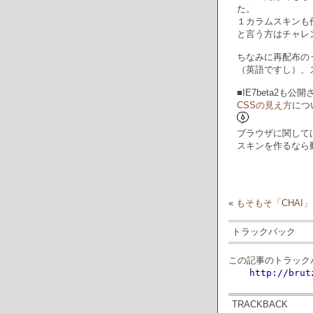
た。
１カラムスキンも
と言う方はチャレ
ちなみに再配布の
（英語ですし）、
■IE7beta2
CSSの見え方
につ
ブラウザに関して
スキンを作るなら
«
もそもそ「CHAI」
トラックバック
この記事のトラックバ
http://brut
TRACKBACK