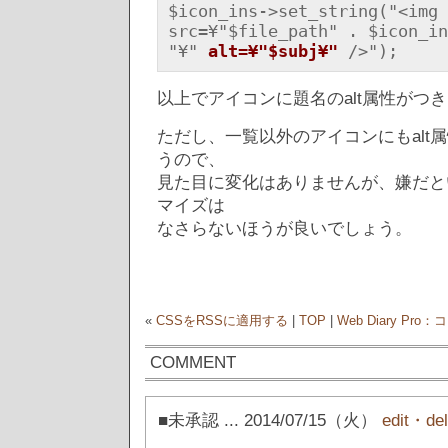
$icon_ins->set_string("<img 
src=¥"$file_path" . $icon_in
"¥" 
alt=¥"$subj¥"
 />");
以上でアイコンに題名のalt属性がつ
ただし、一覧以外のアイコンにもalt
うので、
見た目に変化はありませんが、嫌だと
マイズは
なさらないほうが良いでしょう。
«
CSSをRSSに適用する
|
TOP
|
Web Diary P
COMMENT
■未承認
... 2014/07/15（火）
edit・del