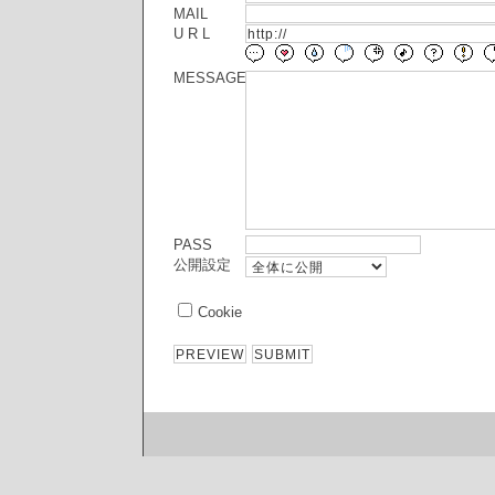
MAIL
U R L
MESSAGE
PASS
公開設定
Cookie