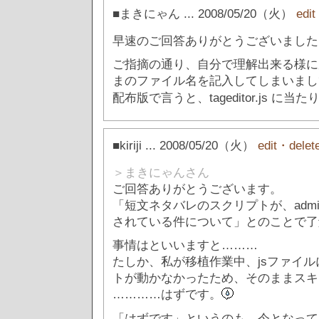
■まきにゃん
... 2008/05/20（火）
edi
早速のご回答ありがとうございました
ご指摘の通り、自分で理解出来る様に
まのファイル名を記入してしまいまして
配布版で言うと、tageditor.js に当
■kiriji
... 2008/05/20（火）
edit・delet
＞まきにゃんさん
ご回答ありがとうございます。
「短文ネタバレのスクリプトが、admin_f
されている件について」とのことで了
事情はといいますと………
たしか、私が移植作業中、jsファイ
トが動かなかったため、そのままスキ
…………はずです。
「はずです」というのも、今となって