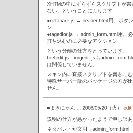
XHTMの中にずらずらスクリプトが
ない、ということによります。
●netabare.js → header.htm
ン
●tagedior.js → admin_form.h
打ち込むのに必要なアクション
という分離の仕方をとっています。
hrefedit.js、imgedit.jsもadmin_
は関係していません。
スキン内に直接スクリプトを書きこむ
特殊サーバー版のパッケージの方が比
せん。
■まきにゃん
... 2008/05/20（火）
edi
説明の仕方が悪かったようで申し訳あ
ネタバレ・短文用→admin_form.html