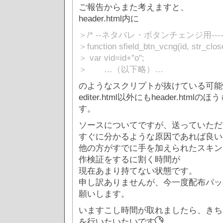
ご報告からまた考えますと、
header.html内に
＞/* --ネタバレ・ボタンチェンジ用-----------
＞function sfield_btn_vcng(id, str_clos
＞ var vid=id+"o";
＞ …（以下略）…
のようなスクリプトが抜けている可能
editer.html以外にもheader.ht
す。
ソースについてですが、送っていただ
すぐに分かるような原因であれば良い
他の方がすでに手を加えられたスキン
作検証をするに割く時間が
現在あまり持てない状態です。
申し訳ありませんが、今一度配布パッ
願いします。
いますこし時間が取れましたら、きち
を行いたいたいです