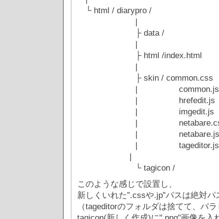
└ html / diarypro /
|
├ data /
|
├ html /index.html
|
├ skin / common.css
| common.js
| hrefedit.js
| imgedit.js
| netabare.cs
| netabare.j
| tageditor.js
|
└ tagicon /
このような感じで設置し、
新しくいれた”.cssや.jp”パスは絶対
（tageditorのフォルダは捨てて、
tagicon(新しく作成)に".png"画