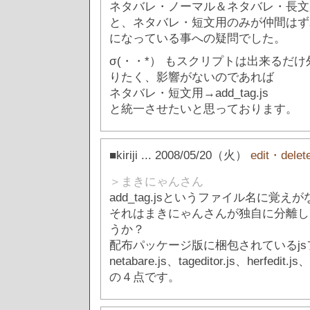
ネタバレ・ノーマル＆ネタバレ・長文用→ad
と、ネタバレ・短文用のみが仲間はず
になっている事への疑問でした。
σ(・・*） もスクリプトは出来るだ
りたく、影響がないのであれば
ネタバレ・短文用→add_tag.js
と統一させたいと思っております。
■kiriji
... 2008/05/20（火）
edit・delet
＞まきにゃんさん
add_tag.jsというファイル名に覚え
それはまきにゃんさんが独自に分離し
うか？
配布パッケージ版に梱包されているjs
netabare.js、tageditor.js、herfedit.js、
の４点です。