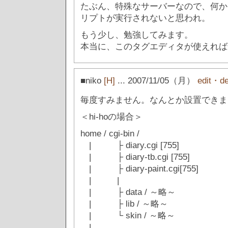
たぶん、特殊なサーバーなので、何か
リプトが実行されないと思われ。
もう少し、勉強してみます。
本当に、このタグエディタが使えれば
■niko
[H]
... 2007/11/05（月）
edit・de
毎度すみません。なんとか設置できま
＜hi-hoの場合＞
home / cgi-bin /
| ├ diary.cgi [755]
| ├ diary-tb.cgi [755]
| ├ diary-paint.cgi[755]
| |
| ├ data / ～略～
| ├ lib / ～略～
| └ skin / ～略～
|