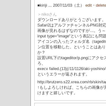
■kiriji
... 2007/11/03（土）
edit・delet
＞nikoさん
ダウンロードありがとうございます。
Safari2はアルファチャンネルPNG対
画像が見れるはずなのですが…。う～
input type="image"という表記
アイコンの入ったフォルダ名（tagedi
ン位置を移動した、ということはあり
か？
設置URL下のtageditor/p.pngに
ろ、
execv failed.(13)(/11/1126/aki-yoshino
というエラーが返されます。
http://brutzero.s22.xrea.com/rb/skin/ta
↑もしよろしければ、こちらの画像が
けますと嬉しいです。