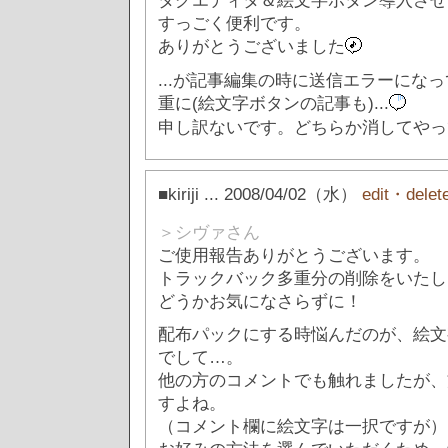
タグエディタ＆絵文字ボタン導入させ
すっごく便利です。
ありがとうございました
...が記事編集の時に送信エラーにな
重に(絵文字ボタンの記事も)...
申し訳ないです。どちらか消してやっ
■kiriji
... 2008/04/02（水）
edit・delet
＞シヴァさん
ご使用報告ありがとうございます。
トラックバック多重分の削除をいたし
どうかお気になさらずに！
配布パックにする時悩んだのが、絵文
でして…。
他の方のコメントでも触れましたが、
すよね。
（コメント欄に絵文字は一択ですが）