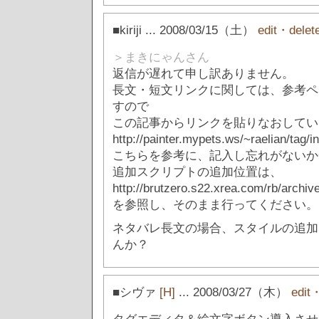
■kiriji
... 2008/03/15（土）
edit・delet
＞まきにゃんさん
返信が遅れて申し訳ありません。
長文・短文リンクに関しては、参考ペ
すので
この記事からリンクを貼りなおしてい
http://painter.mypets.ws/~raelian/tag/i
こちらを参考に、記入し忘れがないか
追加スクリプトの追加位置は、
http://brutzero.s22.xrea.com/rb/archiv
を参照し、そのまま行ってください。
ネタバレ長文の場合、スタイルの追加
んか？
■シヴァ
[H]
... 2008/03/27（木）
edit