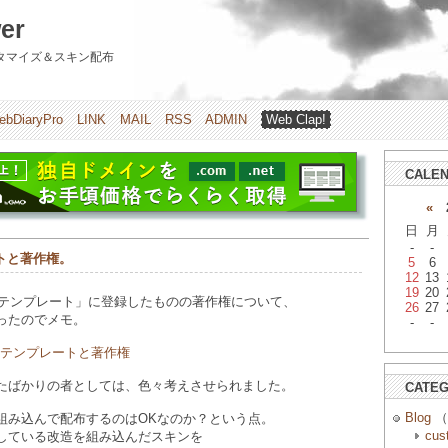
er
のカスタマイズ＆スキン配布
ebDiaryPro
LINK
MAIL
RSS
ADMIN
Web Clap!
CALE
«
2
日
月
-
-
トと著作権。
5
6
12
13
19
20
有テンプレート」に登録したものの著作権について、
26
27
ったのでメモ。
-
-
共有テンプレートと著作権
たばかりの者としては、色々考えさせられました。
CATE
Blog
（
組み込んで配布するのはOKなのか？という点。
cus
している改造を組み込んだスキンを