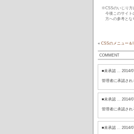
※CSSのいじり
今後このサイトの
方への参考とな
«
CSSのメニュー＆
COMMENT
■未承認
... 201
管理者に承認され
■未承認
... 201
管理者に承認され
■未承認
... 201