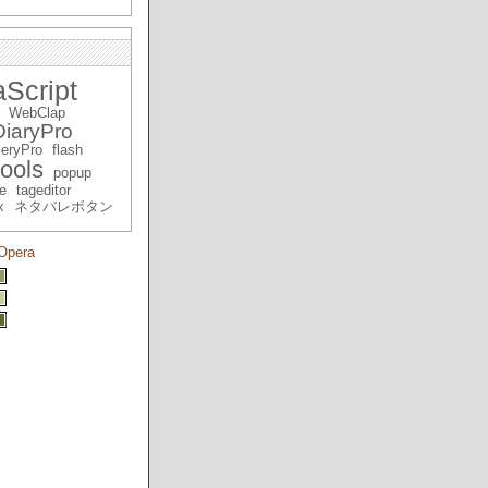
Script
WebClap
iaryPro
eryPro
flash
ools
popup
e
tageditor
x
ネタバレボタン