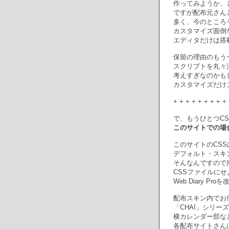
作ってみようか、
ですが配布元さん
多く、今のところ
カスタマイズ面倒
エディタだけは搭
保留の理由のもう一
スクリプトを丸々
考えすぎなのかも
カスタマイズだけ
+ + + + + + + + + 
で、もうひとつC
このサイトでの場
このサイトのCSSは
デフォルト・スキ
そんなんですので
CSSファイルに
Web Diary 
配布スキン内でお
「CHAI」シリー
横カレンダー部な
各配布サイトさん