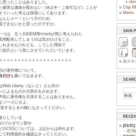
ski
と思ったことはありました。
Clap R
と確実な連絡が取れない（休止中・ご多忙など）ことが
Memo
そういった考えは保留にしてあります。
なんじゃー！という方のため、
載できないかと思ったのですが。
SKIN 
つは、元々JUGEM用やnicky!用に考えられた
流用配布してしまうのは気がひけること。
しれませんけれども、こうした理由で
ご紹介という形にさせていただいています。
+ + + + + + + + + + + + + + + + + + + +
全スキ
SSの著作権について。
合
だけ
を書いておきます。
SEAR
Web Liberty（ないと）さん作の
ンによるものが大部分を占めます。
声高に著作権を主張することはありません。
せよソースにせよ、
Proを改造するときの糧になさってください。
RECEN
借りしている
ズのプルダウン部や
[01/01]
どのCSSについては、上記からは外れます。
・
IE7
にて利用規約を確認なさってください。