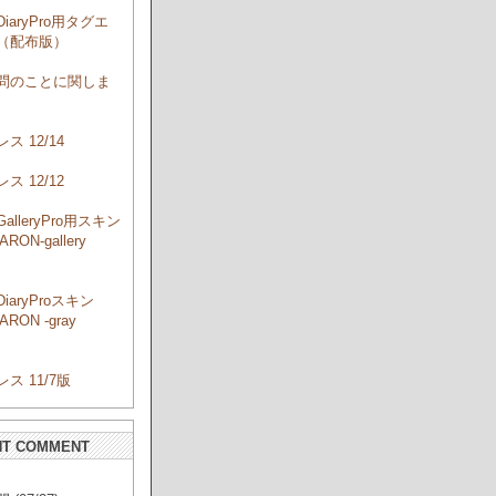
DiaryPro用タグエ
（配布版）
問のことに関しま
ス 12/14
ス 12/12
GalleryPro用スキン
RON-gallery
」
DiaryProスキン
RON -gray
」
ス 11/7版
NT COMMENT