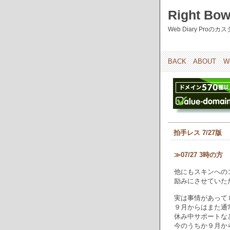
Right Bow
Web Diary Pro
BACK
ABOUT
W
拍手レス 7/27版
≫07/27 3時の方
他にもスキンへの
励みにさせていた
実は事情があって
９月からはまた通
休み中サポートな
今のうちか９月か