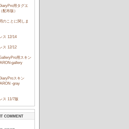
DiaryPro用タグエ
（配布版）
問のことに関しま
ス 12/14
ス 12/12
GalleryPro用スキン
RON-gallery
」
DiaryProスキン
RON -gray
」
ス 11/7版
NT COMMENT