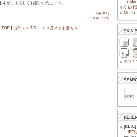
ski
ますが、よろしくお願いいたします。
Clap R
Memo
[Clap RES]
2006.07.28(金)
|
TOP
|
拍手レス 7/31 ＆８月ネット落ち
»
SKIN 
全スキ
SEAR
RECEN
[01/01]
・
IE7