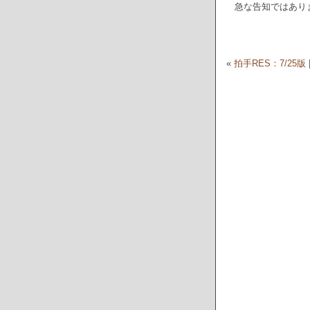
急な告知ではあり
«
拍手RES：7/25版