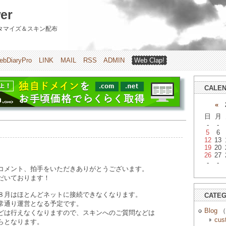
er
のカスタマイズ＆スキン配布
ebDiaryPro
LINK
MAIL
RSS
ADMIN
Web Clap!
CALE
«
2
日
月
-
-
5
6
12
13
19
20
26
27
-
-
コメント、拍手をいただきありがとうございます。
だいております！
８月はほとんどネットに接続できなくなります。
CATE
常通り運営となる予定です。
Blog
（
どは行えなくなりますので、スキンへのご質問などは
cus
らとなります。