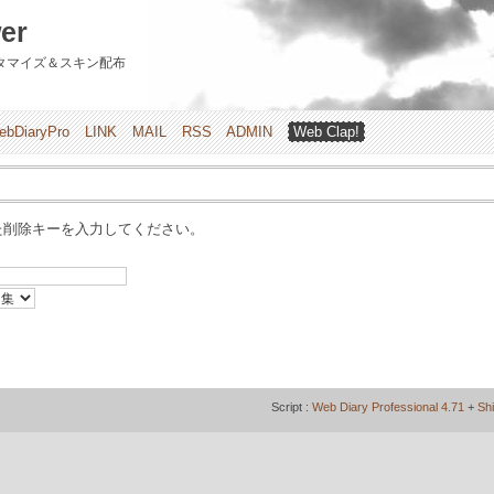
er
のカスタマイズ＆スキン配布
ebDiaryPro
LINK
MAIL
RSS
ADMIN
Web Clap!
た削除キーを入力してください。
Script :
Web Diary Professional 4.71
+
Sh