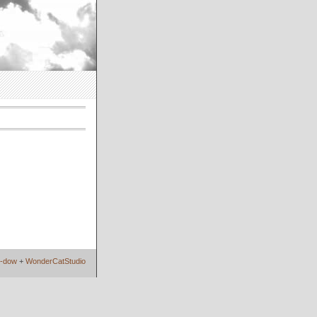
i-dow
+
WonderCatStudio