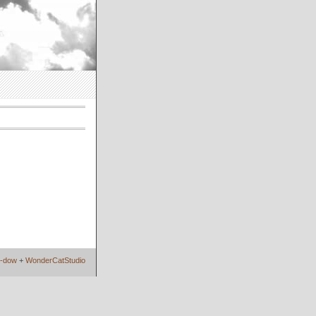
i-dow
+
WonderCatStudio