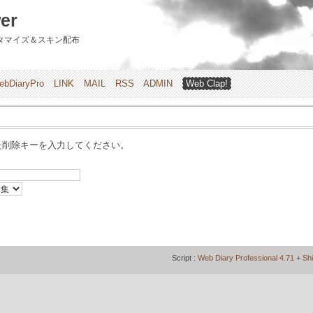
er
のカスタマイズ＆スキン配布
ebDiaryPro
LINK
MAIL
RSS
ADMIN
Web Clap!
た削除キーを入力してください。
Script :
Web Diary Professional 4.71
+
Sh