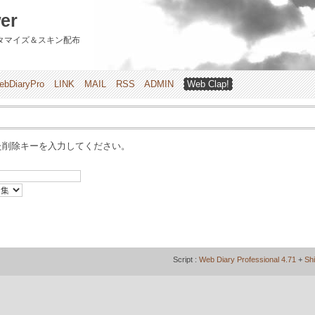
er
のカスタマイズ＆スキン配布
ebDiaryPro
LINK
MAIL
RSS
ADMIN
Web Clap!
た削除キーを入力してください。
Script :
Web Diary Professional 4.71
+
Sh