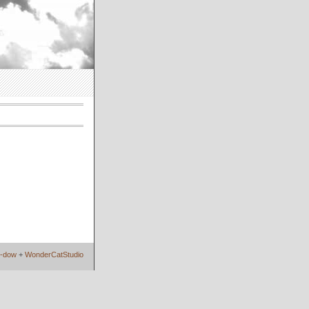
i-dow
+
WonderCatStudio