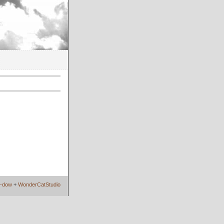
i-dow
+
WonderCatStudio