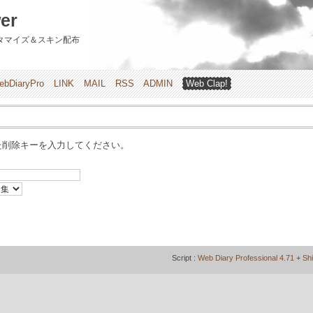
er
のカスタマイズ＆スキン配布
ebDiaryPro
LINK
MAIL
RSS
ADMIN
Web Clap!
た削除キーを入力してください。
Script :
Web Diary Professional 4.71
+
Sh