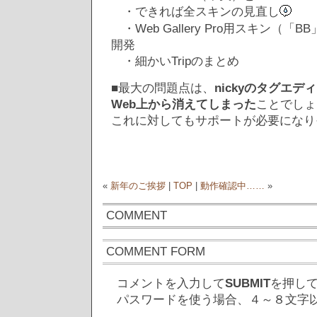
・できれば全スキンの見直し
・Web Gallery Pro用スキン（「B
開発
・細かいTripのまとめ
■最大の問題点は、
nickyのタグエ
Web上から消えてしまった
ことでしょ
これに対してもサポートが必要になり
«
新年のご挨拶
|
TOP
|
動作確認中……
»
COMMENT
COMMENT FORM
コメントを入力して
SUBMIT
を押し
パスワードを使う場合、４～８文字