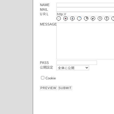
NAME
MAIL
U R L
MESSAGE
PASS
公開設定
Cookie